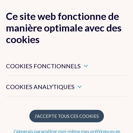
Ce site web fonctionne de
MENU
manière optimale avec des
cookies
Ces cookies sont nécessaires pour veiller au bon
Prévisions
fonctionnement de ce site web.
COOKIES FONCTIONNELS
Observations
Ils nous permettent de mesurer l’utilisation générale de ce
site web.
COOKIES ANALYTIQUES
Belgique
Europe
Précipitations radar
J’ACCEPTE TOUS CES COOKIES
Images satellites
J'aimerais paramétrer moi-même mes préférences en