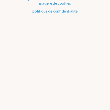
Couche d'ozone
matière de cookies
politique de confidentialité
Indice-UV
Webcams
WOW-BE
Avertissements
Webcam Dourbes
Webcam
Diepenbeek
|
Dourbes
|
Humain
|
Jabbeke
|
Melle
|
Mont Rigi
|
Saint-Hubert
|
Stabroek
|
Uccle
|
Wideumont
|
Zeebruges
Snow cam
Humain
|
Mont Rigi
|
Saint-Hubert
|
Uccle
|
Wideumont