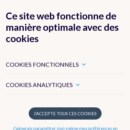
Ce site web fonctionne de
MENU
manière optimale avec des
cookies
Ces cookies sont nécessaires pour veiller au bon
Prévisions
fonctionnement de ce site web.
COOKIES FONCTIONNELS
Observations
Ils nous permettent de mesurer l’utilisation générale de ce
site web.
COOKIES ANALYTIQUES
Belgique
Europe
Précipitations radar
J’ACCEPTE TOUS CES COOKIES
Images satellites
J'aimerais paramétrer moi-même mes préférences en