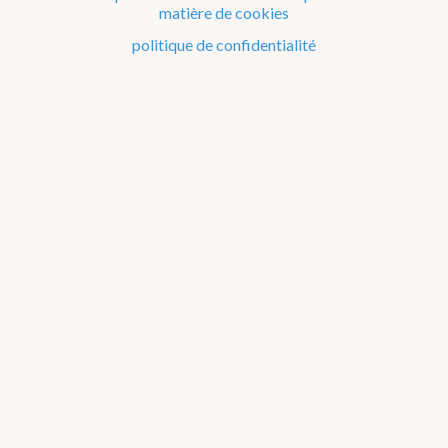
Couche d'ozone
matière de cookies
politique de confidentialité
Indice-UV
Webcams
WOW-BE
Avertissements
Webcam Diepenbeek
Webcam
Diepenbeek
|
Dourbes
|
Humain
|
Jabbeke
|
Melle
|
Mont Rigi
|
Saint-Hubert
|
Stabroek
|
Uccle
|
Wideumont
|
Zeebruges
Snow cam
Humain
|
Mont Rigi
|
Saint-Hubert
|
Uccle
|
Wideumont