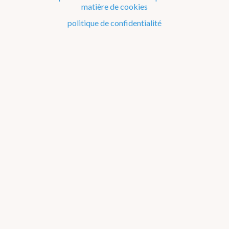
Couche d'ozone
matière de cookies
politique de confidentialité
Indice-UV
Webcams
WOW-BE
Avertissements
Observations en Belgique
L’IRM dispose
toutes les heures
des observations*
météorologiques effectuées dans une vingtaine de
stations réparties dans l’ensemble du pays.
Le graphique ci-dessous donne une vue d'ensemble des
observations les plus récentes de la température, des