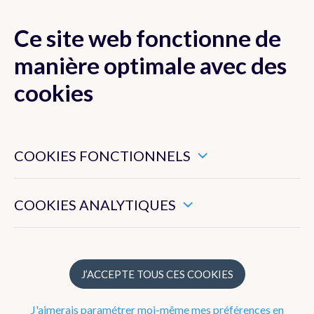
Ce site web fonctionne de
MENU
manière optimale avec des
cookies
Ces cookies sont nécessaires pour veiller au bon
Prévisions
fonctionnement de ce site web.
COOKIES FONCTIONNELS
Observations
Ils nous permettent de mesurer l’utilisation générale de ce
site web.
COOKIES ANALYTIQUES
Belgique
Europe
Précipitations radar
J’ACCEPTE TOUS CES COOKIES
Images satellites
J'aimerais paramétrer moi-même mes préférences en