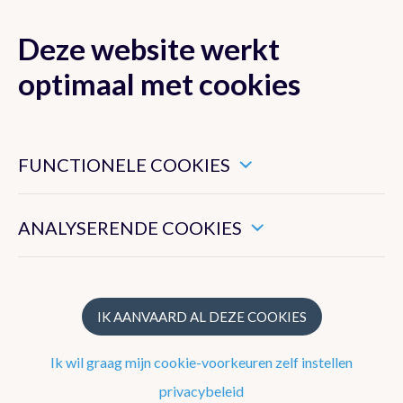
Deze website werkt
MENU
optimaal met cookies
Dit zijn noodzakelijke cookies die ervoor zorgen dat deze
website goed functioneert.
FUNCTIONELE COOKIES
Klimaat van België
Hiermee kunnen we het algemeen gebruik van deze website
meten.
ANALYSERENDE COOKIES
Recente waarnemingen te Ukkel
Klimatologisch overzicht
Klimatologische kaarten
IK AANVAARD AL DEZE COOKIES
Klimaatnormalen te Ukkel
Ik wil graag mijn cookie-voorkeuren zelf instellen
Klimaatatlas
privacybeleid
Klimaat in uw gemeente