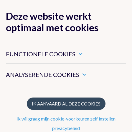
Deze website werkt
MENU
optimaal met cookies
Dit zijn noodzakelijke cookies die ervoor zorgen dat deze
website goed functioneert.
FUNCTIONELE COOKIES
Onze strategie
Hiermee kunnen we het algemeen gebruik van deze website
meten.
Wat doet het KMI?
ANALYSERENDE COOKIES
Structuur
Geschiedenis
IK AANVAARD AL DEZE COOKIES
Ik wil graag mijn cookie-voorkeuren zelf instellen
Het waarnemingsnetwerk
privacybeleid