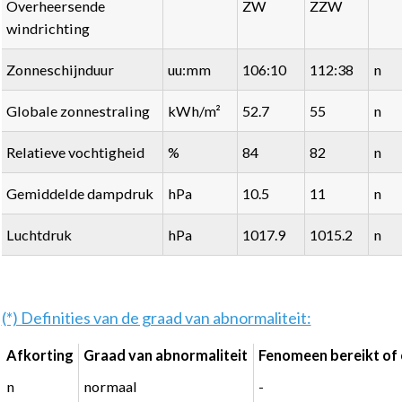
Overheersende
ZW
ZZW
windrichting
Zonneschijnduur
uu:mm
106:10
112:38
n
Globale zonnestraling
kWh/m²
52.7
55
n
Relatieve vochtigheid
%
84
82
n
Gemiddelde dampdruk
hPa
10.5
11
n
Luchtdruk
hPa
1017.9
1015.2
n
(*) Definities van de graad van abnormaliteit:
Afkorting
Graad van abnormaliteit
Fenomeen bereikt of 
n
normaal
-