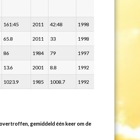
161:45
2011
42:48
1998
65.8
2011
33
1998
86
1984
79
1997
13.6
2001
8.8
1992
1023.9
1985
1008.7
1992
overtroffen, gemiddeld één keer om de