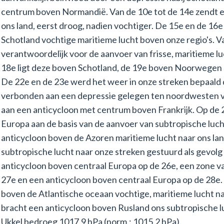
centrum boven Normandië. Van de 10e tot de 14e zendt ee
ons land, eerst droog, nadien vochtiger. De 15e en de 1
Schotland vochtige maritieme lucht boven onze regio's. Va
verantwoordelijk voor de aanvoer van frisse, maritieme lu
18e ligt deze boven Schotland, de 19e boven Noorwegen 
De 22e en de 23e werd het weer in onze streken bepaald 
verbonden aan een depressie gelegen ten noordwesten v
aan een anticycloon met centrum boven Frankrijk. Op de 
Europa aan de basis van de aanvoer van subtropische luch
anticycloon boven de Azoren maritieme lucht naar ons lan
subtropische lucht naar onze streken gestuurd als gevol
anticycloon boven centraal Europa op de 26e, een zone v
27e en een anticycloon boven centraal Europa op de 28e.
boven de Atlantische oceaan vochtige, maritieme lucht n
bracht een anticycloon boven Rusland ons subtropische l
Ukkel bedroeg 1017,9 hPa (norm.: 1015,2 hPa).