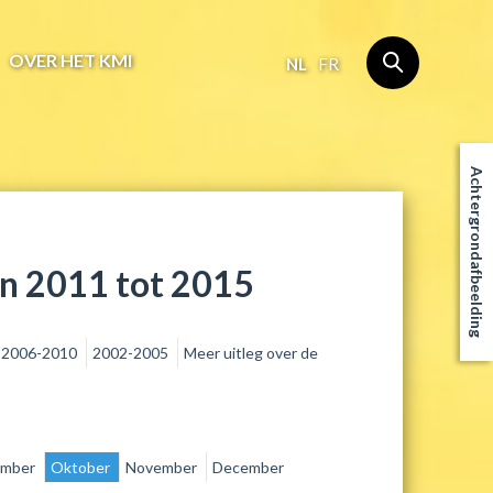
OVER HET KMI
NL
FR
Achtergrondafbeelding
an 2011 tot 2015
2006-2010
2002-2005
Meer uitleg over de
ember
Oktober
November
December