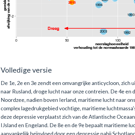
Volledige versie
De 1e, 2e en 3e zendt een omvangrijke anticycloon, zich 
naar Rusland, droge lucht naar onze contreien. De 4e en 
Noordzee, nadien boven Ierland, maritieme lucht naar ons
complex lagedrukgebied vochtige, maritieme luchtmassa's
deze depressie verplaatst zich van de Atlantische Oceaa
IJsland en Engeland. De 8e en de 9e bepaalt maritieme lu
aanvankelijk beïnvloed door een depressie nabij Schotlan