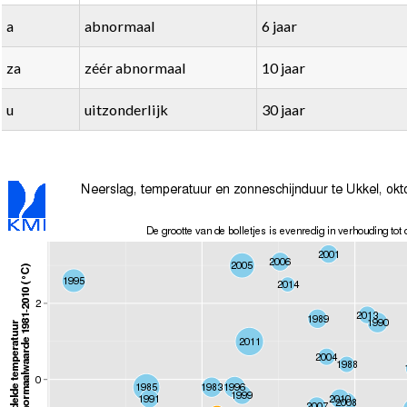
a
abnormaal
6 jaar
za
zéér abnormaal
10 jaar
u
uitzonderlijk
30 jaar