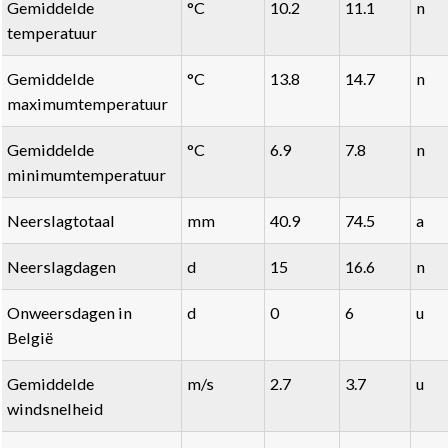
Gemiddelde
°C
10.2
11.1
n
temperatuur
Gemiddelde
°C
13.8
14.7
n
maximumtemperatuur
Gemiddelde
°C
6.9
7.8
n
minimumtemperatuur
Neerslagtotaal
mm
40.9
74.5
a
Neerslagdagen
d
15
16.6
n
Onweersdagen in
d
0
6
u
België
Gemiddelde
m/s
2.7
3.7
u
windsnelheid