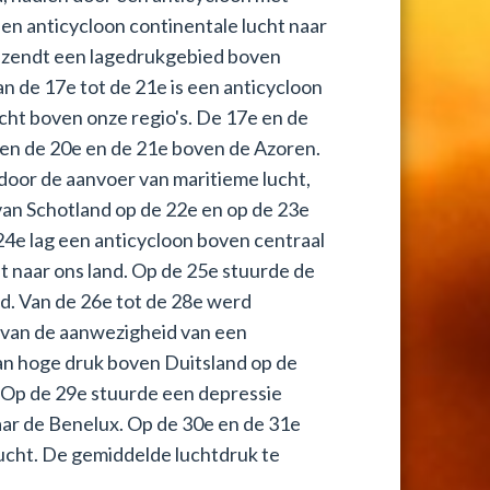
n anticycloon continentale lucht naar
6e zendt een lagedrukgebied boven
n de 17e tot de 21e is een anticycloon
cht boven onze regio's. De 17e en de
en de 20e en de 21e boven de Azoren.
door de aanvoer van maritieme lucht,
an Schotland op de 22e en op de 23e
24e lag een anticycloon boven centraal
t naar ons land. Op de 25e stuurde de
d. Van de 26e tot de 28e werd
g van de aanwezigheid van een
an hoge druk boven Duitsland op de
 Op de 29e stuurde een depressie
aar de Benelux. Op de 30e en de 31e
ucht. De gemiddelde luchtdruk te