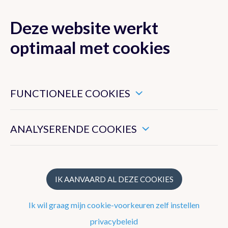
Deze website werkt
MENU
optimaal met cookies
Dit zijn noodzakelijke cookies die ervoor zorgen dat deze
website goed functioneert.
FUNCTIONELE COOKIES
Klimaat van België
Hiermee kunnen we het algemeen gebruik van deze website
meten.
ANALYSERENDE COOKIES
Recente waarnemingen te Ukkel
Klimatologisch overzicht
Klimatologische kaarten
IK AANVAARD AL DEZE COOKIES
Klimaatnormalen te Ukkel
Ik wil graag mijn cookie-voorkeuren zelf instellen
Klimaatatlas
privacybeleid
Klimaat in uw gemeente