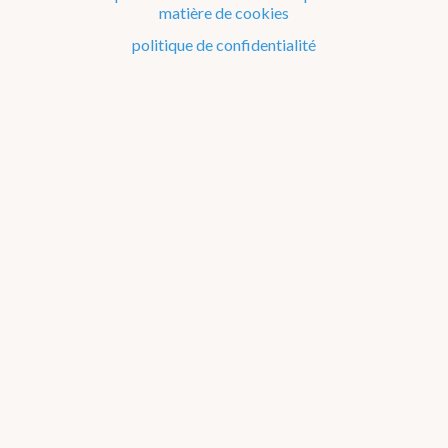
matière de cookies
Le climat de la Belgique mois après mois
politique de confidentialité
Evénements remarquables depuis 1901
Changement climatique en Belgique
Climats dans le monde
Bilans climatologiques de 2006 à 2010
2026
2025
2024
2023
2022
2021
2016-2020
2011-2015
2006-2010
2002-2005
A propos des
graphiques
2006
2007
2008
2009
2010
Janvier
Février
Mars
Avril
Mai
Juin
Juillet
Août