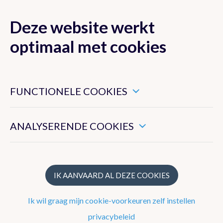
Deze website werkt
MENU
optimaal met cookies
Dit zijn noodzakelijke cookies die ervoor zorgen dat deze
website goed functioneert.
FUNCTIONELE COOKIES
Klimaat van België
Hiermee kunnen we het algemeen gebruik van deze website
meten.
ANALYSERENDE COOKIES
Recente waarnemingen te Ukkel
Klimatologisch overzicht
Klimatologische kaarten
IK AANVAARD AL DEZE COOKIES
Klimaatnormalen te Ukkel
Ik wil graag mijn cookie-voorkeuren zelf instellen
Klimaatatlas
privacybeleid
Klimaat in uw gemeente