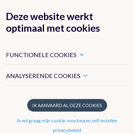
Deze website werkt
MENU
optimaal met cookies
Dit zijn noodzakelijke cookies die ervoor zorgen dat deze
website goed functioneert.
FUNCTIONELE COOKIES
Klimaat van België
Hiermee kunnen we het algemeen gebruik van deze website
meten.
ANALYSERENDE COOKIES
Recente waarnemingen te Ukkel
Klimatologisch overzicht
Klimatologische kaarten
IK AANVAARD AL DEZE COOKIES
Klimaatnormalen te Ukkel
Ik wil graag mijn cookie-voorkeuren zelf instellen
Klimaatatlas
privacybeleid
Klimaat in uw gemeente