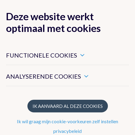
Deze website werkt
MENU
optimaal met cookies
Dit zijn noodzakelijke cookies die ervoor zorgen dat deze
website goed functioneert.
FUNCTIONELE COOKIES
Klimaat van België
Hiermee kunnen we het algemeen gebruik van deze website
meten.
ANALYSERENDE COOKIES
Recente waarnemingen te Ukkel
Klimatologisch overzicht
Klimatologische kaarten
IK AANVAARD AL DEZE COOKIES
Klimaatnormalen te Ukkel
Ik wil graag mijn cookie-voorkeuren zelf instellen
Klimaatatlas
privacybeleid
Klimaat in uw gemeente