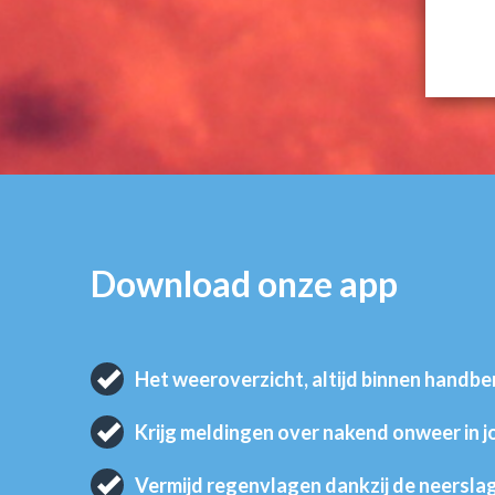
Download onze app
Het weeroverzicht, altijd binnen handbe
Krijg meldingen over nakend onweer in 
Vermijd regenvlagen dankzij de neersla