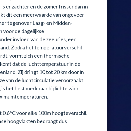
is er zachter en de zomer frisser dan in
akt dit een meerwaarde van ongeveer
omer tegenover Laag- en Midden-
n voor de dagelijkse
nder invloed van de zeebries, een
land. Zodra het temperatuurverschil
rdt, vormt zich een thermische
orkomt dat de luchttemperatuur in de
nland. Zij dringt 10 tot 20 km door in
ze van de luchtcirculatie veroorzaakt
is het best merkbaar bij lichte wind
maximumtemperaturen.
 0,6°C voor elke 100m hoogteverschil.
ense hoogvlakten bedraagt dus