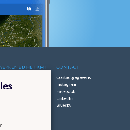
WERKEN BIJ HET KMI
CONTACT
Vacatures
Contactgegevens
ies
Stages
Instagram
Facebook
LinkedIn
Bluesky
en