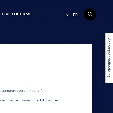
OVER HET KMI
NL
FR
Achtergrondafbeelding
atuurparameters
meer info
dec
lente
zomer
herfst
winter