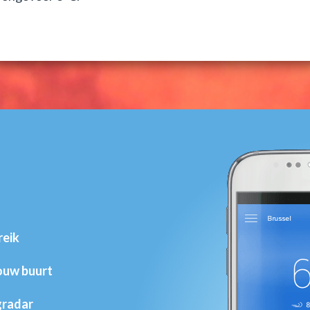
reik
jouw buurt
gradar