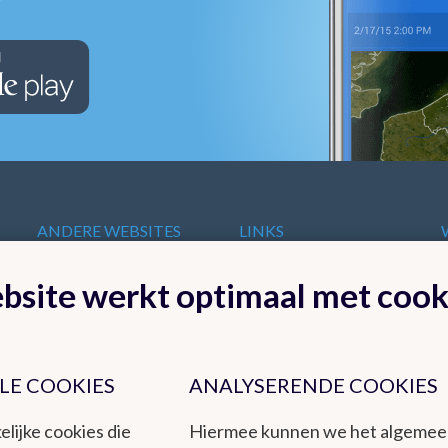
ANDERE WEBSITES
LINKS
VAN HET KMI
t
Europese
bsite werkt optimaal met cook
KMI in Dourbes
meteorologische
Radar
diensten
Ozon
Internationale
Remote Sensing
organisaties
Climate Dynamics
LE COOKIES
ANALYSERENDE COOKIES
Nationale organisaties
Hydroland
Federale
elijke cookies die
Hiermee kunnen we het algeme
Wetenschappelijke