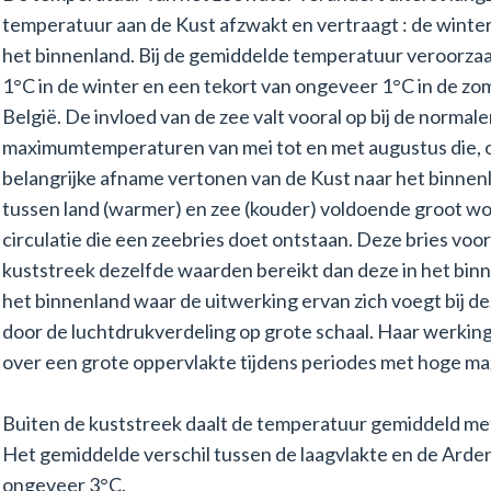
temperatuur aan de Kust afzwakt en vertraagt : de winter 
het binnenland. Bij de gemiddelde temperatuur veroorza
1°C in de winter en een tekort van ongeveer 1°C in de z
België. De invloed van de zee valt vooral op bij de normale
maximumtemperaturen van mei tot en met augustus die, o
belangrijke afname vertonen van de Kust naar het binnen
tussen land (warmer) en zee (kouder) voldoende groot wo
circulatie die een zeebries doet ontstaan. Deze bries vo
kuststreek dezelfde waarden bereikt dan deze in het binne
het binnenland waar de uitwerking ervan zich voegt bij de
door de luchtdrukverdeling op grote schaal. Haar werking 
over een grote oppervlakte tijdens periodes met hoge 
Buiten de kuststreek daalt de temperatuur gemiddeld met
Het gemiddelde verschil tussen de laagvlakte en de Ard
ongeveer 3°C.