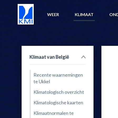
WEER
KLIMAAT
ON
Klimaat van België
Recente waarnemingen
te Ukkel
Klimatologisch overzicht
Klimatologische kaarten
Klimaatnormalen te