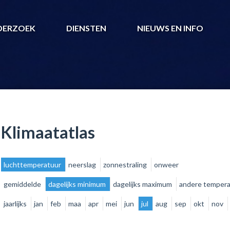
DERZOEK
DIENSTEN
NIEUWS EN INFO
Klimaatatlas
luchttemperatuur
neerslag
zonnestraling
onweer
gemiddelde
dagelijks minimum
dagelijks maximum
andere temper
jaarlijks
jan
feb
maa
apr
mei
jun
jul
aug
sep
okt
nov