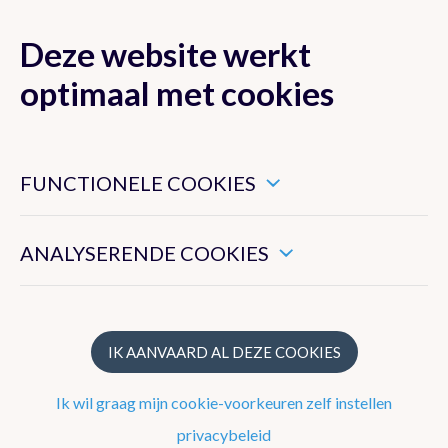
Deze website werkt
MENU
optimaal met cookies
Dit zijn noodzakelijke cookies die ervoor zorgen dat deze
website goed functioneert.
FUNCTIONELE COOKIES
Klimaat van België
Hiermee kunnen we het algemeen gebruik van deze website
meten.
ANALYSERENDE COOKIES
Recente waarnemingen te Ukkel
Klimatologisch overzicht
Klimatologische kaarten
IK AANVAARD AL DEZE COOKIES
Klimaatnormalen te Ukkel
Ik wil graag mijn cookie-voorkeuren zelf instellen
Klimaatatlas
privacybeleid
Klimaat in uw gemeente