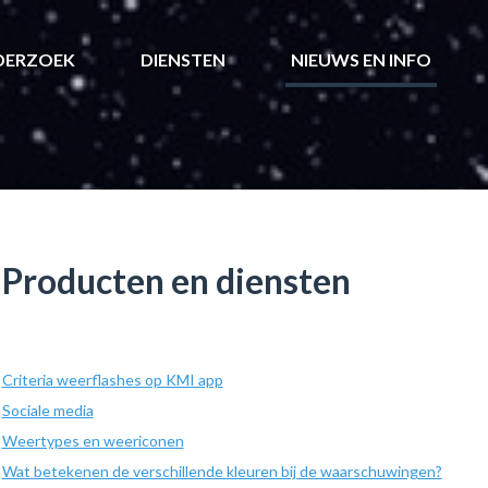
DERZOEK
DIENSTEN
NIEUWS EN INFO
Producten en diensten
Criteria weerflashes op KMI app
Sociale media
Weertypes en weericonen
Wat betekenen de verschillende kleuren bij de waarschuwingen?