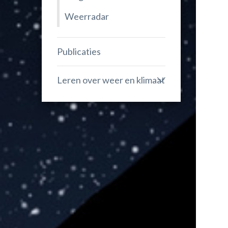
Weerradar
Publicaties
Leren over weer en klimaat