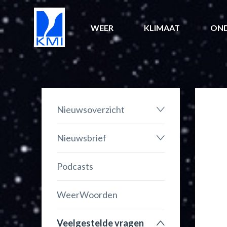
WEER
KLIMAAT
ON
Nieuwsoverzicht
Nieuwsbrief
Podcasts
WeerWoorden
Veelgestelde vragen