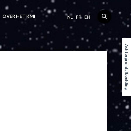
OVER HET KMI
NL
FR
EN
Achtergrondafbeelding