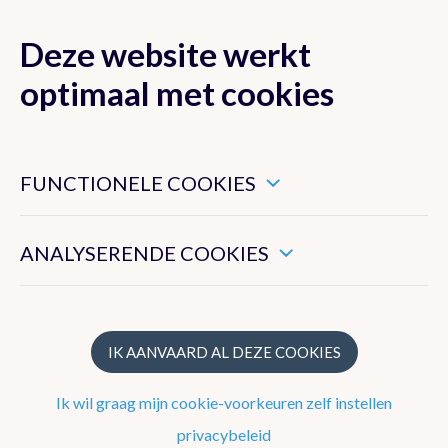
Deze website werkt
MENU
optimaal met cookies
Dit zijn noodzakelijke cookies die ervoor zorgen dat deze
website goed functioneert.
FUNCTIONELE COOKIES
Nieuwsoverzicht
Hiermee kunnen we het algemeen gebruik van deze website
meten.
Nieuwsbrief
ANALYSERENDE COOKIES
Artikels 2024
Artikels 2023
IK AANVAARD AL DEZE COOKIES
Artikels 2022
Ik wil graag mijn cookie-voorkeuren zelf instellen
Artikels 2021
privacybeleid