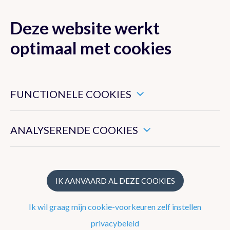
Deze website werkt
MENU
optimaal met cookies
Dit zijn noodzakelijke cookies die ervoor zorgen dat deze
website goed functioneert.
Nieuwsoverzicht
FUNCTIONELE COOKIES
Hiermee kunnen we het algemeen gebruik van deze website
2026
meten.
ANALYSERENDE COOKIES
2025
2024
2023
IK AANVAARD AL DEZE COOKIES
2022
Ik wil graag mijn cookie-voorkeuren zelf instellen
2021
privacybeleid