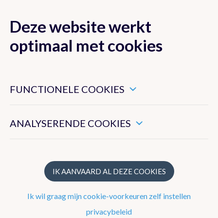
Deze website werkt
MENU
optimaal met cookies
Dit zijn noodzakelijke cookies die ervoor zorgen dat deze
website goed functioneert.
FUNCTIONELE COOKIES
Nieuwsoverzicht
Hiermee kunnen we het algemeen gebruik van deze website
meten.
Nieuwsbrief
ANALYSERENDE COOKIES
Artikels 2024
Artikels 2023
IK AANVAARD AL DEZE COOKIES
Artikels 2022
Ik wil graag mijn cookie-voorkeuren zelf instellen
Artikels 2021
privacybeleid