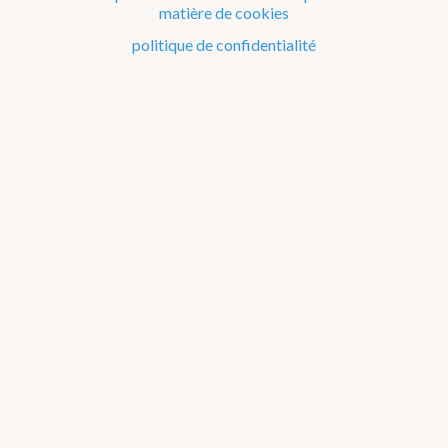
matière de cookies
Le climat de la Belgique mois après mois
politique de confidentialité
Evénements remarquables depuis 1901
Changement climatique en Belgique
Climats dans le monde
2001-2010
Liste des événements remarquables
par type d'événement
par décennie
par région
par
mois
par saison
1901-1910
1911-1920
1921-1930
1931-1940
1941-
1950
1951-1960
1961-1970
1971-1980
1981-1990