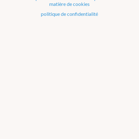
matière de cookies
Le climat de la Belgique mois après mois
politique de confidentialité
Evénements remarquables depuis 1901
Changement climatique en Belgique
Climats dans le monde
1911-1920
Liste des événements remarquables
par type d'événement
par décennie
par région
par
mois
par saison
1901-1910
1911-1920
1921-1930
1931-1940
1941-
1950
1951-1960
1961-1970
1971-1980
1981-1990