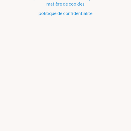
matière de cookies
Le climat de la Belgique mois après mois
politique de confidentialité
Evénements remarquables depuis 1901
Changement climatique en Belgique
Climats dans le monde
Bilans climatologiques de 2011 à 2015
2026
2025
2024
2023
2022
2021
2016-2020
2011-2015
2006-2010
2002-2005
A propos des
graphiques
2011
2012
2013
2014
2015
Janvier
Février
Mars
Avril
Mai
Juin
Juillet
Août