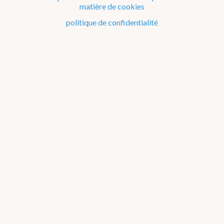
matière de cookies
Le climat de la Belgique mois après mois
politique de confidentialité
Evénements remarquables depuis 1901
Changement climatique en Belgique
Climats dans le monde
Atlas climatique
température de l'air
précipitations
rayonnement solaire
orages
quantités de précipitations
jours de précip. (1 mm/jour)
jours de précip. (10 mm/jour)
à propos
annuel
jan
fév
mar
avr
mai
jun
jul
aou
sep