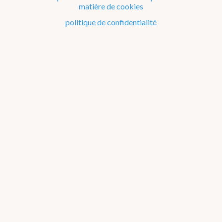
matière de cookies
Le climat de la Belgique mois après mois
politique de confidentialité
Evénements remarquables depuis 1901
Changement climatique en Belgique
Climats dans le monde
Atlas climatique
température de l'air
précipitations
rayonnement solaire
orages
quantités de précipitations
jours de précip. (1 mm/jour)
jours de précip. (10 mm/jour)
à propos
annuel
jan
fév
mar
avr
mai
jun
jul
aou
sep