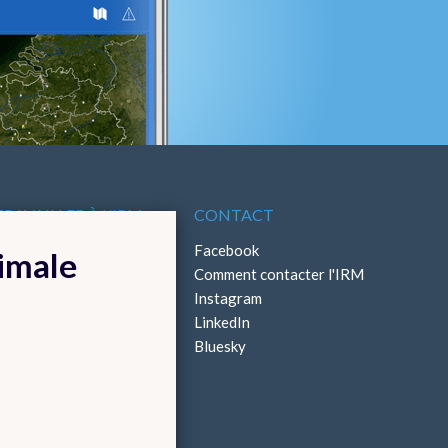
TRAVAILLER À L'IRM
CONTACT
ffres d'emploi
Facebook
timale
Stages
Comment contacter l'IRM
Instagram
LinkedIn
Bluesky