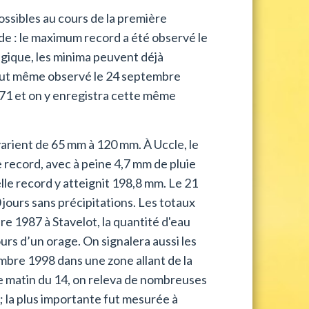
ssibles au cours de la première
e : le maximum record a été observé le
gique, les minima peuvent déjà
 fut même observé le 24 septembre
971 et on y enregistra cette même
varient de 65 mm à 120 mm. À Uccle, le
record, avec à peine 4,7 mm de pluie
lle record y atteignit 198,8 mm. Le 21
jours sans précipitations. Les totaux
re 1987 à Stavelot, la quantité d'eau
urs d’un orage. On signalera aussi les
embre 1998 dans une zone allant de la
e matin du 14, on releva de nombreuses
 la plus importante fut mesurée à