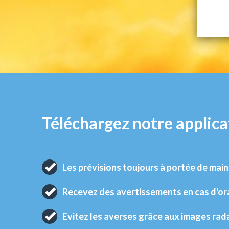
Téléchargez notre applica
Les prévisions toujours à portée de main
Recevez des avertissements en cas d'o
Evitez les averses grâce aux images rad