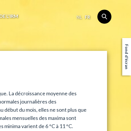
DE L’IRM
NL
FR
Fond d'écran
que. La décroissance moyenne des
ormales journalières des
 début du mois, elles ne sont plus que
 normales mensuelles des maxima sont
s minima varient de 6 °C à 11 °C.