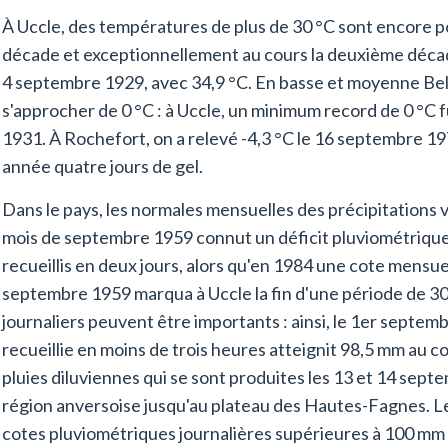
À Uccle, des températures de plus de 30 °C sont encore po
décade et exceptionnellement au cours la deuxième décad
4 septembre 1929, avec 34,9 °C. En basse et moyenne Bel
s'approcher de 0 °C : à Uccle, un minimum record de 0 °C
1931. À Rochefort, on a relevé -4,3 °C le 16 septembre 1
année quatre jours de gel.
Dans le pays, les normales mensuelles des précipitations 
mois de septembre 1959 connut un déficit pluviométrique 
recueillis en deux jours, alors qu'en 1984 une cote mensue
septembre 1959 marqua à Uccle la fin d'une période de 30 
journaliers peuvent être importants : ainsi, le 1er septemb
recueillie en moins de trois heures atteignit 98,5 mm au co
pluies diluviennes qui se sont produites les 13 et 14 sept
région anversoise jusqu'au plateau des Hautes-Fagnes. L
cotes pluviométriques journalières supérieures à 100 mm ;