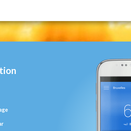
tion
rage
ar