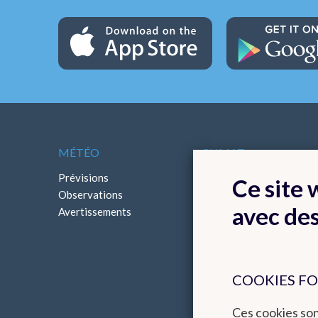
MÉTÉO
CLIMAT
Prévisions
Cartes climatologiques
Ce site
Observations
Bilans climatologiques
avec de
Avertissements
COOKIES F
Ces cookies so