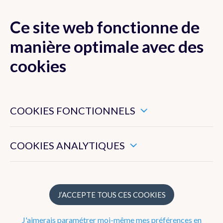
Ce site web fonctionne de
MENU
manière optimale avec des
cookies
Ces cookies sont nécessaires pour veiller au bon
Actualité
fonctionnement de ce site web.
COOKIES FONCTIONNELS
Newsletter
Ils nous permettent de mesurer l’utilisation générale de ce
site web.
COOKIES ANALYTIQUES
Dico Météo
FAQ
J’ACCEPTE TOUS CES COOKIES
Radar
J'aimerais paramétrer moi-même mes préférences en