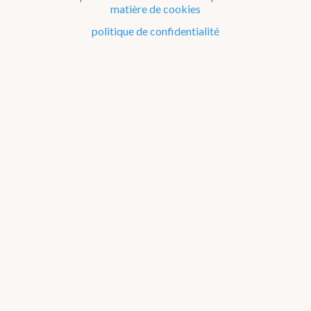
Le temps en Belgique
matière de cookies
Comment se protéger contre...
politique de confidentialité
Phénomènes météorologiques
Phénomènes particuliers
Produits et services
Je cherche des informations sur...
Mesures et unités de mesure
Questions à propos de l'IRM
Publications
Matériel éducatif sur la météo et le climat