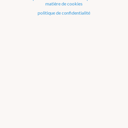
matière de cookies
Le climat de la Belgique mois après mois
politique de confidentialité
Evénements remarquables depuis 1901
Changement climatique en Belgique
Climats dans le monde
Bilans climatologiques de 2022
2026
2025
2024
2023
2022
2021
2016-2020
2011-2015
2006-2010
2002-2005
A propos des
graphiques
Janvier
Février
Mars
Avril
Mai
Juin
Juillet
Août
Septembre
Octobre
Novembre
Décembre