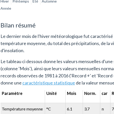
Hiver
Printemps
Eté
Automne
Année
Bilan résumé
Le dernier mois de l'hiver météorologique fut caractérisé 
température moyenne, du total des précipitations, de la v
d'insolation.
Le tableau ci dessous donne les valeurs mensuelles d'une 
(colonne 'Mois'), ainsi que leurs valeurs mensuelles normal
records observées de 1981 à 2016 ('Record +' et 'Record -',
donne une
caractéristique statistique
de la valeur mensue
Paramètre
Unité
Mois
Norm.
car
R
Température moyenne
°C
6.1
3.7
n
7