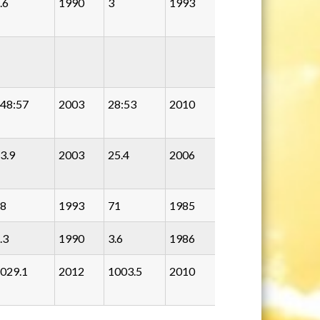
.6
1990
3
1993
48:57
2003
28:53
2010
3.9
2003
25.4
2006
8
1993
71
1985
.3
1990
3.6
1986
029.1
2012
1003.5
2010