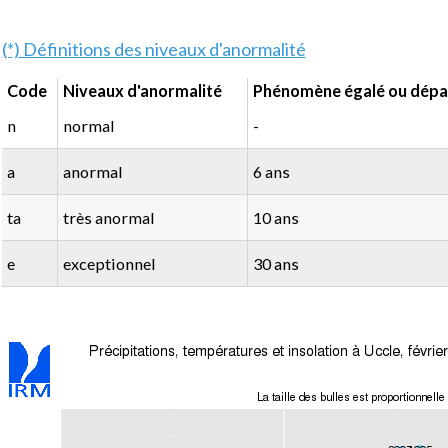
(*) Définitions des niveaux d'anormalité
Code
Niveaux d'anormalité
Phénomène égalé ou dépas
n
normal
-
a
anormal
6 ans
ta
très anormal
10 ans
e
exceptionnel
30 ans