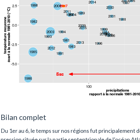
Bilan complet
Du 1er au 6, le temps sur nos régions fut principalement
pression située sur la partie septentrionale de l’océan Atl