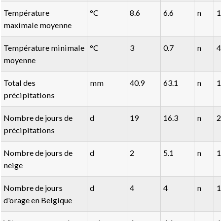
Température
°C
8.6
6.6
n
1
maximale moyenne
Température minimale
°C
3
0.7
n
4
moyenne
Total des
mm
40.9
63.1
n
1
précipitations
Nombre de jours de
d
19
16.3
n
2
précipitations
Nombre de jours de
d
2
5.1
n
1
neige
Nombre de jours
d
4
4
n
1
d'orage en Belgique