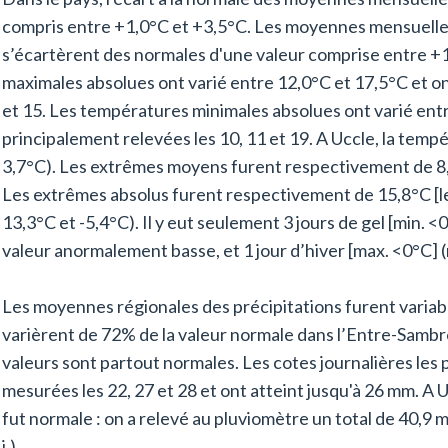
compris entre +1,0°C et +3,5°C. Les moyennes mensuelle
s’écartèrent des normales d'une valeur comprise entre +
maximales absolues ont varié entre 12,0°C et 17,5°C et o
et 15. Les températures minimales absolues ont varié entr
principalement relevées les 10, 11 et 19. A Uccle, la tem
3,7°C). Les extrêmes moyens furent respectivement de 8,6
Les extrêmes absolus furent respectivement de 15,8°C [le 1
13,3°C et -5,4°C). Il y eut seulement 3 jours de gel [min. <0°
valeur anormalement basse, et 1 jour d’hiver [max. <0°C] (no
Les moyennes régionales des précipitations furent variab
varièrent de 72% de la valeur normale dans l’Entre-Sambr
valeurs sont partout normales. Les cotes journalières les
mesurées les 22, 27 et 28 et ont atteint jusqu'à 26 mm. A 
fut normale : on a relevé au pluviomètre un total de 40,9 
j.).