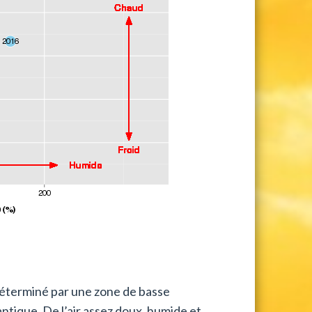
 déterminé par une zone de basse
antique. De l’air assez doux, humide et