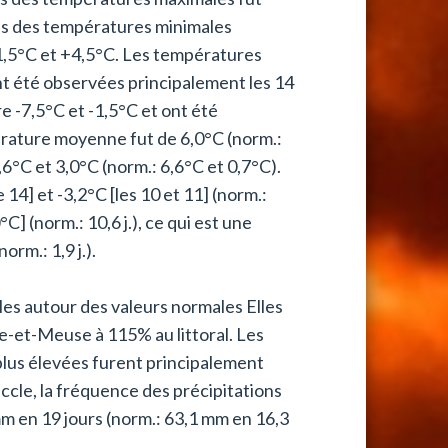
s des températures minimales
1,5°C et +4,5°C. Les températures
nt été observées principalement les 14
e -7,5°C et -1,5°C et ont été
pérature moyenne fut de 6,0°C (norm.:
°C et 3,0°C (norm.: 6,6°C et 0,7°C).
4] et -3,2°C [les 10 et 11] (norm.:
C] (norm.: 10,6 j.), ce qui est une
rm.: 1,9 j.).
les autour des valeurs normales Elles
e-et-Meuse à 115% au littoral. Les
 plus élevées furent principalement
Uccle, la fréquence des précipitations
mm en 19 jours (norm.: 63,1 mm en 16,3