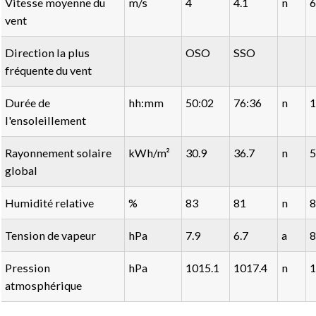
Vitesse moyenne du
m/s
4
4.1
n
6
vent
Direction la plus
OSO
SSO
fréquente du vent
Durée de
hh:mm
50:02
76:36
n
1
l'ensoleillement
Rayonnement solaire
kWh/m²
30.9
36.7
n
5
global
Humidité relative
%
83
81
n
8
Tension de vapeur
hPa
7.9
6.7
a
8
Pression
hPa
1015.1
1017.4
n
1
atmosphérique