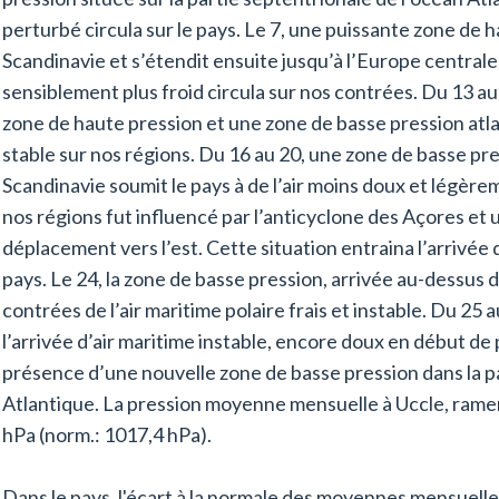
perturbé circula sur le pays. Le 7, une puissante zone de 
Scandinavie et s’étendit ensuite jusqu’à l’Europe centrale. 
sensiblement plus froid circula sur nos contrées. Du 13 au 
zone de haute pression et une zone de basse pression atlant
stable sur nos régions. Du 16 au 20, une zone de basse pre
Scandinavie soumit le pays à de l’air moins doux et légère
nos régions fut influencé par l’anticyclone des Açores et 
déplacement vers l’est. Cette situation entraina l’arrivée 
pays. Le 24, la zone de basse pression, arrivée au-dessus d
contrées de l’air maritime polaire frais et instable. Du 25 
l’arrivée d’air maritime instable, encore doux en début de pé
présence d’une nouvelle zone de basse pression dans la pa
Atlantique. La pression moyenne mensuelle à Uccle, ramen
hPa (norm.: 1017,4 hPa).
Dans le pays, l'écart à la normale des moyennes mensuell