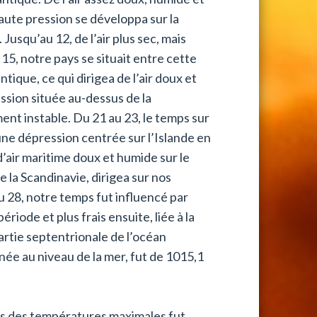
haute pression se développa sur la
Jusqu’au 12, de l’air plus sec, mais
15, notre pays se situait entre cette
ique, ce qui dirigea de l’air doux et
ssion située au-dessus de la
ment instable. Du 21 au 23, le temps sur
une dépression centrée sur l’Islande en
d’air maritime doux et humide sur le
e la Scandinavie, dirigea sur nos
au 28, notre temps fut influencé par
riode et plus frais ensuite, liée à la
rtie septentrionale de l’océan
ée au niveau de la mer, fut de 1015,1
es des températures maximales fut