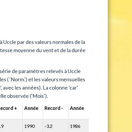
à Uccle par des valeurs normales de la
itesse moyenne du vent et de la durée
série de paramètres relevés à Uccle
es ( 'Norm.') et les valeurs mensuelles
 avec les années). La colonne 'car'
lle observée ('Mois').
ecord +
Année
Record -
Année
.9
1990
-3.2
1986