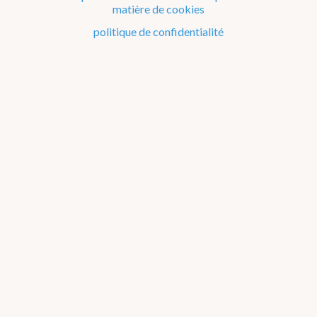
matière de cookies
Le climat de la Belgique mois après mois
politique de confidentialité
Evénements remarquables depuis 1901
Changement climatique en Belgique
Climats dans le monde
Bilans climatologiques de 2006 à 2010
2026
2025
2024
2023
2022
2021
2016-2020
2011-2015
2006-2010
2002-2005
A propos des
graphiques
2006
2007
2008
2009
2010
Janvier
Février
Mars
Avril
Mai
Juin
Juillet
Août