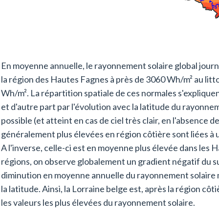
En moyenne annuelle, le rayonnement solaire global jour
la région des Hautes Fagnes à près de 3060 Wh/m² au litt
Wh/m². La répartition spatiale de ces normales s'explique
et d'autre part par l'évolution avec la latitude du rayo
possible (et atteint en cas de ciel très clair, en l'absence 
généralement plus élevées en région côtière sont liées à 
A l'inverse, celle-ci est en moyenne plus élevée dans les
régions, on observe globalement un gradient négatif du sud 
diminution en moyenne annuelle du rayonnement solaire
la latitude. Ainsi, la Lorraine belge est, après la région cô
les valeurs les plus élevées du rayonnement solaire.