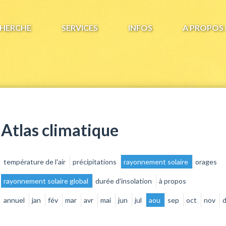
HERCHE
SERVICES
INFOS
A PROPOS 
Atlas climatique
température de l'air
précipitations
rayonnement solaire
orages
rayonnement solaire global
durée d'insolation
à propos
annuel
jan
fév
mar
avr
mai
jun
jul
aou
sep
oct
nov