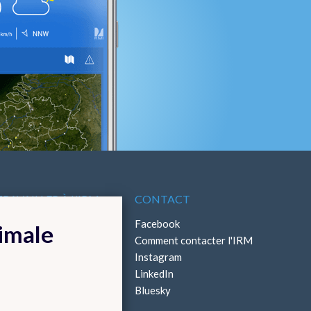
TRAVAILLER À L'IRM
CONTACT
ffres d'emploi
Facebook
timale
Stages
Comment contacter l'IRM
Instagram
LinkedIn
Bluesky