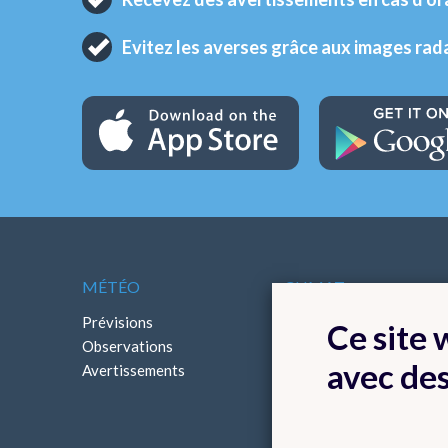
Evitez les averses grâce aux images rad
MÉTÉO
CLIMAT
Prévisions
Cartes climatologiques
Ce site
Observations
Bilans climatologiques
avec de
Avertissements