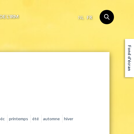
DE L’IRM
NL
FR
Fond d'écran
déc
printemps
été
automne
hiver