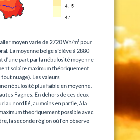
nalier moyen varie de 2720 Wh/m² pour
oral. La moyenne belge s’élève à 2880
nt d'une part par la nébulosité moyenne
nnement solaire maximum théoriquement
de tout nuage). Les valeurs
une nébulosité plus faible en moyenne.
 Hautes Fagnes. En dehors de ces deux
au nord lié, au moins en partie, à la
 maximum théoriquement possible avec
tière, la seconde région où l'on observe