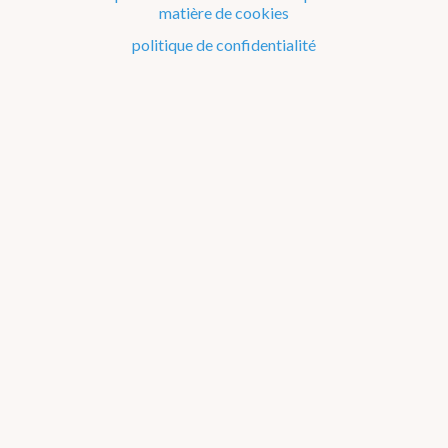
Les rapports climatiques
matière de cookies
politique de confidentialité
Chroniques de la météo future
Climats dans le monde
Tendances observées à Uccle
température de l'air
précipitations
rayonnement solaire
à propos de l'analyse de tendance
moyenne
indices estivaux
indices hivernaux
jours d'été
nuits chaudes
maximum annuel
vagues de
chaleur
période de croissance