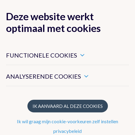
Deze website werkt
MENU
optimaal met cookies
Dit zijn noodzakelijke cookies die ervoor zorgen dat deze
website goed functioneert.
FUNCTIONELE COOKIES
Klimaat van België
Hiermee kunnen we het algemeen gebruik van deze website
meten.
ANALYSERENDE COOKIES
Recente waarnemingen te Ukkel
Klimatologisch overzicht
Klimatologische kaarten
IK AANVAARD AL DEZE COOKIES
Klimaatnormalen te Ukkel
Ik wil graag mijn cookie-voorkeuren zelf instellen
Klimaatatlas
privacybeleid
Klimaat in uw gemeente