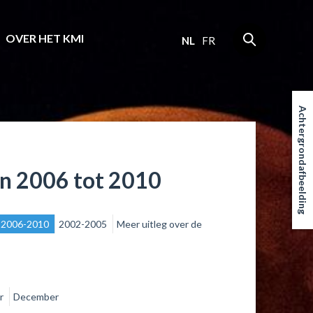
OVER HET KMI
NL
FR
Achtergrondafbeelding
an 2006 tot 2010
2006-2010
2002-2005
Meer uitleg over de
r
December