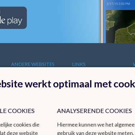
ANDERE WEBSITES
LINKS
VAN HET KMI
t
Europese
bsite werkt optimaal met cook
KMI in Dourbes
meteorologische
Radar
diensten
Ozon
Internationale
Remote Sensing
organisaties
Climate Dynamics
LE COOKIES
ANALYSERENDE COOKIES
Nationale organisaties
Hydroland
Federale
elijke cookies die
Hiermee kunnen we het algeme
Wetenschappelijke
dat deze website
gebruik van deze website meten.
Instellingen