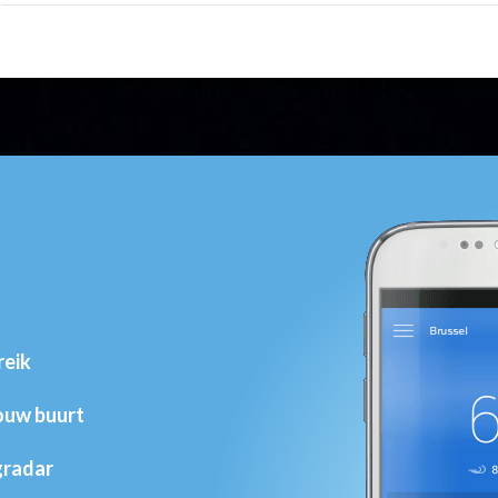
reik
jouw buurt
gradar