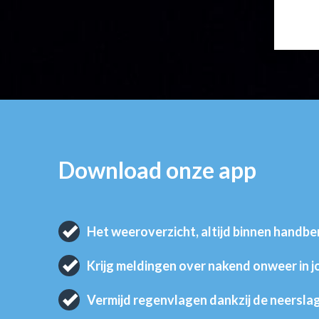
Download onze app
Het weeroverzicht, altijd binnen handbe
Krijg meldingen over nakend onweer in 
Vermijd regenvlagen dankzij de neersla