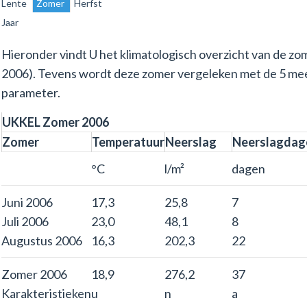
Lente
Zomer
Herfst
Jaar
Hieronder vindt U het klimatologisch overzicht van de zo
2006). Tevens wordt deze zomer vergeleken met de 5 me
parameter.
UKKEL Zomer 2006
Zomer
Temperatuur
Neerslag
Neerslagdag
°C
l/m²
dagen
Juni 2006
17,3
25,8
7
Juli 2006
23,0
48,1
8
Augustus 2006
16,3
202,3
22
Zomer 2006
18,9
276,2
37
Karakteristieken
u
n
a