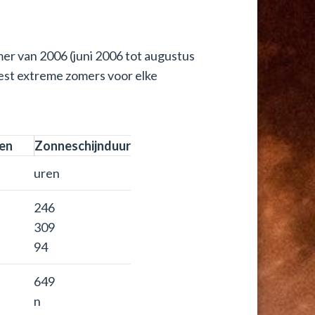
mer van 2006 (juni 2006 tot augustus
est extreme zomers voor elke
en
Zonneschijnduur
uren
246
309
94
649
n