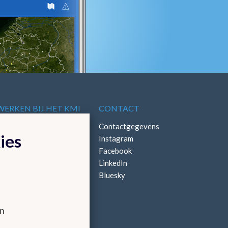
WERKEN BIJ HET KMI
CONTACT
Vacatures
Contactgegevens
ies
Stages
Instagram
Facebook
LinkedIn
Bluesky
en