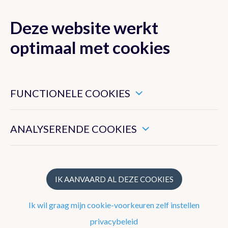
Deze website werkt
MENU
optimaal met cookies
Dit zijn noodzakelijke cookies die ervoor zorgen dat deze
website goed functioneert.
FUNCTIONELE COOKIES
Klimaat van België
Hiermee kunnen we het algemeen gebruik van deze website
meten.
ANALYSERENDE COOKIES
Recente waarnemingen te Ukkel
Klimatologisch overzicht
Klimatologische kaarten
IK AANVAARD AL DEZE COOKIES
Klimaatnormalen te Ukkel
Ik wil graag mijn cookie-voorkeuren zelf instellen
Klimaatatlas
privacybeleid
Klimaat in uw gemeente