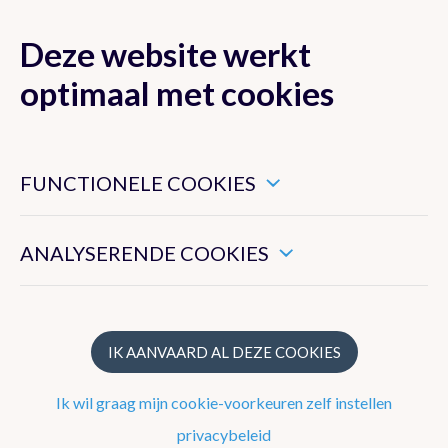
Deze website werkt
MENU
optimaal met cookies
Dit zijn noodzakelijke cookies die ervoor zorgen dat deze
website goed functioneert.
FUNCTIONELE COOKIES
Klimaat van België
Hiermee kunnen we het algemeen gebruik van deze website
meten.
ANALYSERENDE COOKIES
Recente waarnemingen te Ukkel
Klimatologisch overzicht
Klimatologische kaarten
IK AANVAARD AL DEZE COOKIES
Klimaatnormalen te Ukkel
Ik wil graag mijn cookie-voorkeuren zelf instellen
Klimaatatlas
privacybeleid
Klimaat in uw gemeente