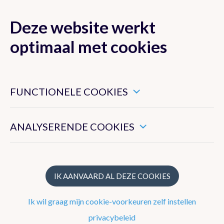
Deze website werkt
MENU
optimaal met cookies
Dit zijn noodzakelijke cookies die ervoor zorgen dat deze
website goed functioneert.
FUNCTIONELE COOKIES
Klimaat van België
Hiermee kunnen we het algemeen gebruik van deze website
meten.
ANALYSERENDE COOKIES
Recente waarnemingen te Ukkel
Klimatologisch overzicht
Klimatologische kaarten
IK AANVAARD AL DEZE COOKIES
Klimaatnormalen te Ukkel
Ik wil graag mijn cookie-voorkeuren zelf instellen
Klimaatatlas
privacybeleid
Klimaat in uw gemeente