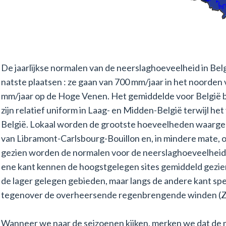
De jaarlijkse normalen van de neerslaghoeveelheid in Be
natste plaatsen : ze gaan van 700 mm/jaar in het noorde
mm/jaar op de Hoge Venen. Het gemiddelde voor België 
zijn relatief uniform in Laag- en Midden-België terwijl het
België. Lokaal worden de grootste hoeveelheden waarge
van Libramont-Carlsbourg-Bouillon en, in mindere mate, 
gezien worden de normalen voor de neerslaghoeveelheid b
ene kant kennen de hoogstgelegen sites gemiddeld gezi
de lager gelegen gebieden, maar langs de andere kant spee
tegenover de overheersende regenbrengende winden (ZW
Wanneer we naar de seizoenen kijken, merken we dat de m