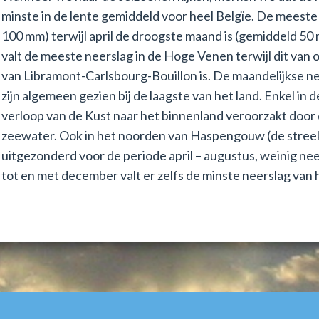
minste in de lente gemiddeld voor heel Belgïe. De meeste
100 mm) terwijl april de droogste maand is (gemiddeld 50
valt de meeste neerslag in de Hoge Venen terwijl dit van 
van Libramont-Carlsbourg-Bouillon is. De maandelijkse n
zijn algemeen gezien bij de laagste van het land. Enkel in
verloop van de Kust naar het binnenland veroorzakt door
zeewater. Ook in het noorden van Haspengouw (de streek v
uitgezonderd voor de periode april – augustus, weinig ne
tot en met december valt er zelfs de minste neerslag van h