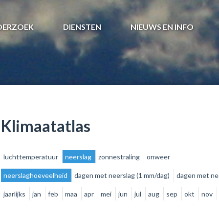
DERZOEK
DIENSTEN
NIEUWS EN INFO
Klimaatatlas
luchttemperatuur
neerslag
zonnestraling
onweer
neerslaghoeveelheid
dagen met neerslag (1 mm/dag)
dagen met ne
jaarlijks
jan
feb
maa
apr
mei
jun
jul
aug
sep
okt
nov