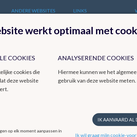
ANDERE WEBSITES
LINKS
VAN HET KMI
t
Europese
bsite werkt optimaal met cook
KMI in Dourbes
meteorologische
Radar
diensten
Ozon
Internationale
Remote Sensing
organisaties
Climate Dynamics
LE COOKIES
ANALYSERENDE COOKIES
Nationale organisaties
Hydroland
Federale
elijke cookies die
Hiermee kunnen we het algeme
Wetenschappelijke
dat deze website
gebruik van deze website meten.
Instellingen
ert.
t een betrouwbare dienstverlening aan het publiek en de overheden,
teit. Het KMI is een instituut dat ook milieu-uitdagingen integreert
IK AANVAARD AL
ing via zijn kwaliteitsmanagementsysteem volgens de ISO9001-norm.
ingen op elk moment aanpassen in
Ik wil graag mijn cookie-voor