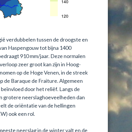
lgië verdubbelen tussen de droogste en
n van Haspengouw tot bijna 1400
bedraagt 910 mm/jaar. Deze normalen
 verloop zeer groot kan zijn in Hoog-
nomen op de Hoge Venen, in de streek
op de Baraque de Fraiture. Algemeen
eïnvloed door het reliëf. Langs de
en grotere neerslaghoeveelheden dan
lt de oriëntatie van de hellingen
) ook een rol.
eeste neerslag in de winter valt en de