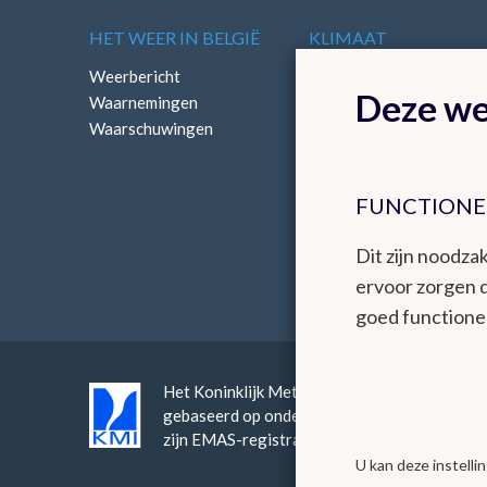
HET WEER IN BELGIË
KLIMAAT
Weerbericht
Klimatologisch overzich
Deze we
Waarnemingen
Klimatologische kaarten
Waarschuwingen
FUNCTIONE
Dit zijn noodzak
ervoor zorgen 
goed functione
Het Koninklijk Meteorologisch Instituut bied
gebaseerd op onderzoek, innovatie en continuï
zijn EMAS-registratie en continue verbeter
U kan deze instell