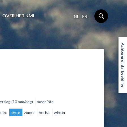
OVER HET KMI
NL
FR
Achtergrondafbeelding
erslag (10 mm/dag)
meer info
dec
lente
zomer
herfst
winter