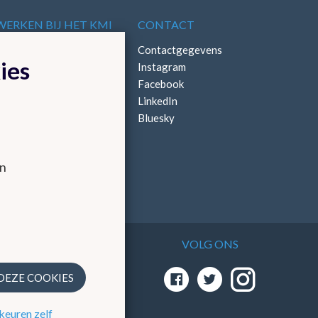
WERKEN BIJ HET KMI
CONTACT
Vacatures
Contactgegevens
ies
Stages
Instagram
Facebook
LinkedIn
Bluesky
en
VOLG ONS
 via
 DEZE COOKIES
keuren zelf