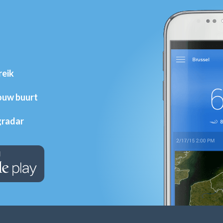
reik
jouw buurt
gradar