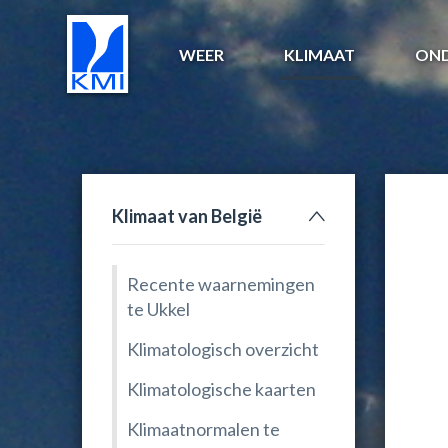
WEER
KLIMAAT
ON
Klimaat van België
Recente waarnemingen
te Ukkel
Klimatologisch overzicht
Klimatologische kaarten
Klimaatnormalen te