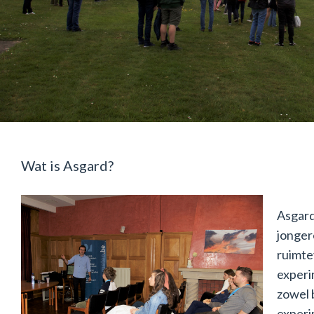
Wat is Asgard?
Asgard
jonger
ruimte
experi
zowel 
experi