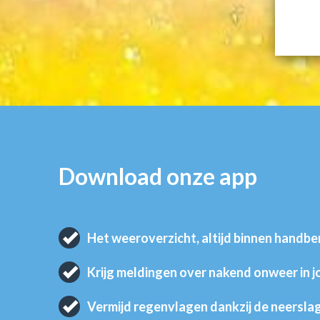
Download onze app
Het weeroverzicht, altijd binnen handbe
Krijg meldingen over nakend onweer in 
Vermijd regenvlagen dankzij de neersla