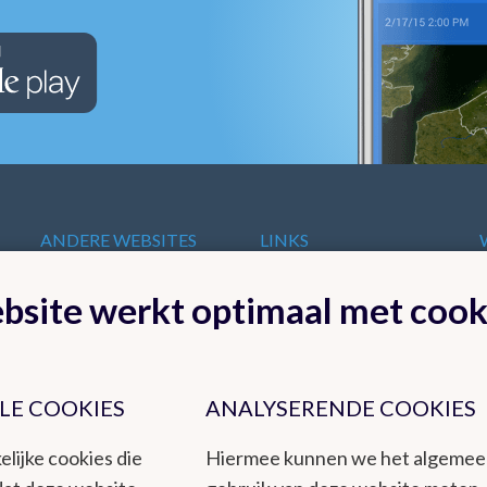
ANDERE WEBSITES
LINKS
VAN HET KMI
t
Europese
bsite werkt optimaal met cook
KMI in Dourbes
meteorologische
Radar
diensten
Ozon
Internationale
Remote Sensing
organisaties
Climate Dynamics
LE COOKIES
ANALYSERENDE COOKIES
Nationale organisaties
Hydroland
Federale
elijke cookies die
Hiermee kunnen we het algeme
Wetenschappelijke
Instellingen