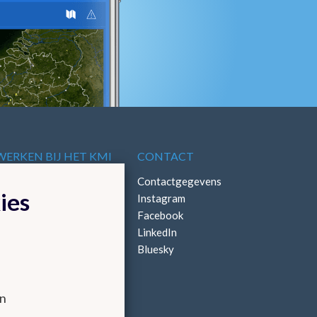
WERKEN BIJ HET KMI
CONTACT
Vacatures
Contactgegevens
ies
Stages
Instagram
Facebook
LinkedIn
Bluesky
en