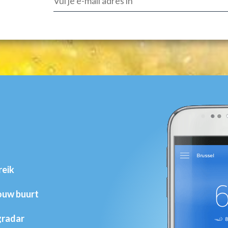
reik
jouw buurt
gradar