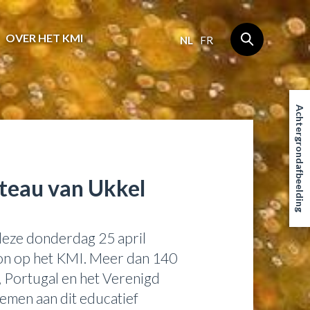
OVER HET KMI
NL
FR
Achtergrondafbeelding
ateau van Ukkel
deze donderdag 25 april
on op het KMI. Meer dan 140
e, Portugal en het Verenigd
emen aan dit educatief