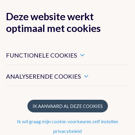
Deze website werkt
MENU
optimaal met cookies
Dit zijn noodzakelijke cookies die ervoor zorgen dat deze
website goed functioneert.
FUNCTIONELE COOKIES
Nieuwsoverzicht
Hiermee kunnen we het algemeen gebruik van deze website
meten.
Nieuwsbrief
ANALYSERENDE COOKIES
Artikels 2024
Artikels 2023
IK AANVAARD AL DEZE COOKIES
Artikels 2022
Ik wil graag mijn cookie-voorkeuren zelf instellen
Artikels 2021
privacybeleid