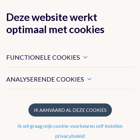
Deze website werkt
MENU
optimaal met cookies
Dit zijn noodzakelijke cookies die ervoor zorgen dat deze
website goed functioneert.
FUNCTIONELE COOKIES
Nieuwsoverzicht
Hiermee kunnen we het algemeen gebruik van deze website
meten.
Nieuwsbrief
ANALYSERENDE COOKIES
Artikels 2024
Artikels 2023
IK AANVAARD AL DEZE COOKIES
Artikels 2022
Ik wil graag mijn cookie-voorkeuren zelf instellen
Artikels 2021
privacybeleid