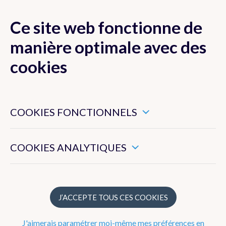
Ce site web fonctionne de
MENU
manière optimale avec des
cookies
Ces cookies sont nécessaires pour veiller au bon
Actualité
fonctionnement de ce site web.
COOKIES FONCTIONNELS
Newsletter
Ils nous permettent de mesurer l’utilisation générale de ce
site web.
COOKIES ANALYTIQUES
Dico Météo
FAQ
J’ACCEPTE TOUS CES COOKIES
Publications
J'aimerais paramétrer moi-même mes préférences en