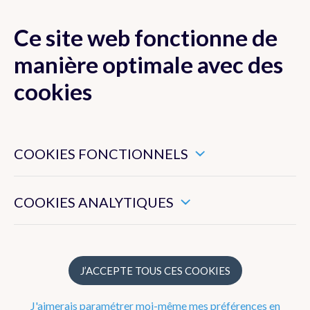
Ce site web fonctionne de
MENU
manière optimale avec des
cookies
Ces cookies sont nécessaires pour veiller au bon
Actualité
fonctionnement de ce site web.
COOKIES FONCTIONNELS
Newsletter
Ils nous permettent de mesurer l’utilisation générale de ce
site web.
COOKIES ANALYTIQUES
Dico Météo
FAQ
J’ACCEPTE TOUS CES COOKIES
Publications
J'aimerais paramétrer moi-même mes préférences en