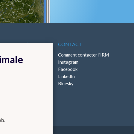
TRAVAILLER À L'IRM
CONTACT
ffres d'emploi
Comment contacter l'IRM
timale
Stages
Instagram
Facebook
LinkedIn
Bluesky
eb.