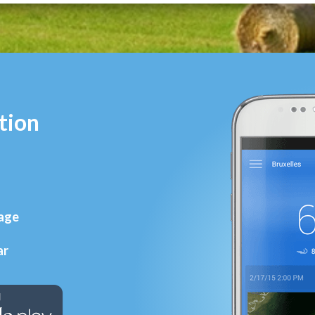
tion
rage
ar