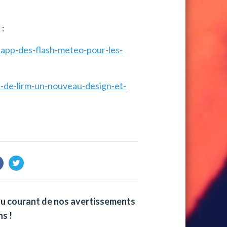
 :
app-des-flash-meteo-pour-les-
n-de-lirm-un-nouveau-design-et-
au courant de nos avertissements
s !