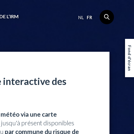
DE L’IRM
NL
FR
Fond d'écran
 interactive des
s météo via une carte
 jusqu'à présent disponibles
çu
par commune du risque de