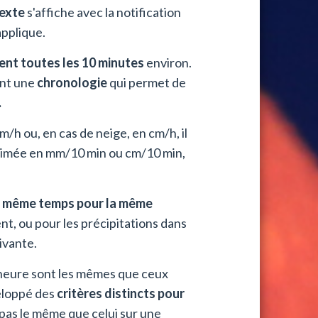
texte
s'affiche avec la notification
applique.
nt toutes les 10 minutes
environ.
ent une
chronologie
qui permet de
.
m/h ou, en cas de neige, en cm/h, il
exprimée en mm/10 min ou cm/10 min,
 en même temps pour la même
ent, ou pour les précipitations dans
ivante.
1 heure sont les mêmes que ceux
loppé des
critères distincts pour
 pas le même que celui sur une