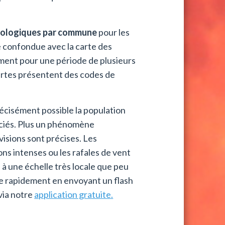
éorologiques par commune
pour les
e confondue avec la carte des
ment pour une période de plusieurs
cartes présentent des codes de
récisément possible la population
ociés. Plus un phénomène
isions sont précises. Les
ns intenses ou les rafales de vent
 à une échelle très locale que peu
ire rapidement en envoyant un flash
via notre
application gratuite.