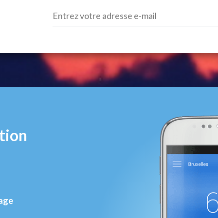
tion
rage