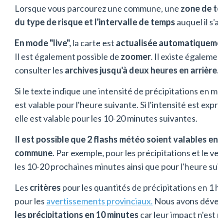
Lorsque vous parcourez une commune, une
zone de 
du type de risque et l'intervalle de temps
auquel il s'
En mode "live",
la carte est
actualisée automatiqueme
Il est également possible de
zoomer
. Il existe égalem
consulter les
archives jusqu'à deux heures en arrière
Si le texte indique une intensité de précipitations en m
est valable pour l'heure suivante. Si l'intensité est 
elle est valable pour les 10-20 minutes suivantes.
Il est possible que 2 flashs météo soient valables
commune
. Par exemple, pour les précipitations et le v
les 10-20 prochaines minutes ainsi que pour l'heure su
Les
critères
pour les quantités de précipitations en 
pour les
avertissements provinciaux.
Nous avons déve
les précipitations en 10 minutes
car leur impact n'est