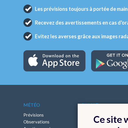
Les prévisions toujours à portée de main
Recevez des avertissements en cas d'o
Evitez les averses grâce aux images rad
MÉTÉO
CLIMAT
Prévisions
Cartes climatologiques
Ce site
Observations
Bilans climatologiques