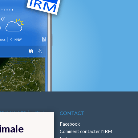
TRAVAILLER À L'IRM
CONTACT
ffres d'emploi
Facebook
timale
Stages
Comment contacter l'IRM