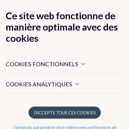
Ce site web fonctionne de
MENU
manière optimale avec des
cookies
Ces cookies sont nécessaires pour veiller au bon
Actualité
fonctionnement de ce site web.
COOKIES FONCTIONNELS
Newsletter
Ils nous permettent de mesurer l’utilisation générale de ce
site web.
COOKIES ANALYTIQUES
Dico Météo
FAQ
J’ACCEPTE TOUS CES COOKIES
Publications
J'aimerais paramétrer moi-même mes préférences en