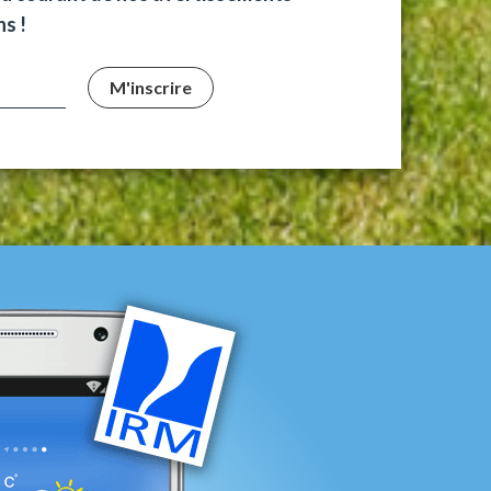
s !
M'inscrire