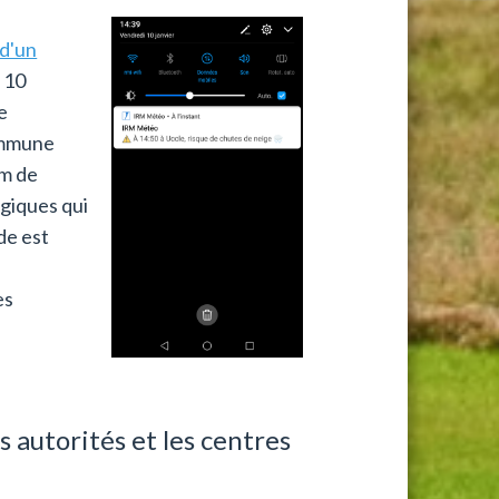
d'un
 10
e
commune
om de
giques qui
de est
es
 autorités et les centres