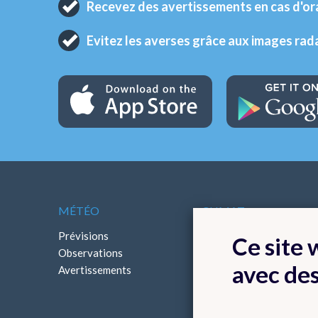
Recevez des avertissements en cas d'o
Evitez les averses grâce aux images rad
MÉTÉO
CLIMAT
Prévisions
Cartes climatologiques
Ce site
Observations
Bilans climatologiques
avec de
Avertissements