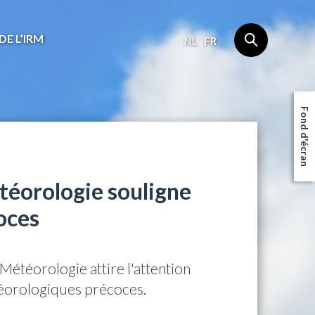
DE L’IRM
NL
FR
Fond d'écran
téorologie souligne
oces
Météorologie attire l'attention
téorologiques précoces.