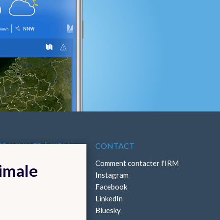
TRAVAILLER À L'IRM
CONTACT
ffres d'emploi
Comment contacter l'IRM
timale
Stages
Instagram
Facebook
LinkedIn
Bluesky