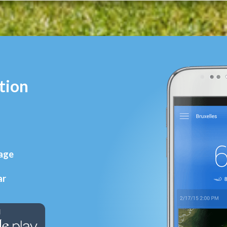
tion
rage
ar