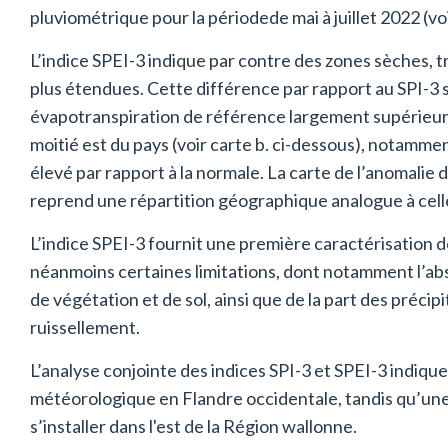
pluviométrique pour la période
de mai à juillet 2022 (vo
L’indice SPEI-3 indique par contre des zones sèches,
plus étendues. Cette différence par rapport au SPI-3 
évapotranspiration de référence largement supérieure 
moitié est du pays (voir carte b. ci-dessous), notamm
élevé par rapport à la normale. La carte de l’anomalie d
reprend une répartition géographique analogue à celle
L’indice SPEI-3 fournit une première caractérisation 
néanmoins certaines limitations, dont notamment l’ab
de végétation et de sol, ainsi que de la part des précipi
ruissellement.
L’analyse conjointe des indices SPI-3 et SPEI-3 indiq
météorologique en Flandre occidentale, tandis qu’un
s’installer dans l'est de la Région wallonne.