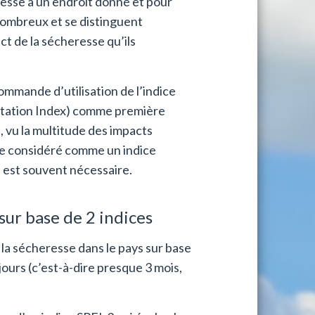
resse à un endroit donné et pour
nombreux et se distinguent
t de la sécheresse qu’ils
mande d’utilisation de l’indice
pitation Index) comme première
 vu la multitude des impacts
tre considéré comme un indice
s est souvent nécessaire.
 sur base de 2 indices
e la sécheresse dans le pays sur base
jours (c’est-à-dire presque 3 mois,