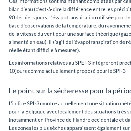
Ces informations sont maintenant complétées par celle
bilan d’eau (c’est-à-dire la différence entre les précip
90 derniers jours. L’évapotranspiration utilisée pour le
base d’observations de la température, du rayonnement
de la vitesse du vent pour une surface théorique (gazo
alimenté en eau). Il s’agit de l’évapotranspiration de 
réelle étant difficile à mesurer).
Les informations relatives au SPEI-3 intègreront pro
10 jours comme actuellement proposé pour le SPI-3.
Le point sur la sécheresse pour la pério
L’indice SPI-3 montre actuellement une situation mé
pour la Belgique avec localement des situations très
(notamment en Province de Flandre occidentale et dans
Les zones les plus sèches apparaissent également sur l