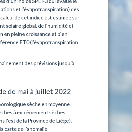
s d’un indice SPEI-3 qui évalue le
itations et l’évapotranspiration) des
 calcul de cet indice est estimée sur
 solaire global, de l’humidité et
n en pleine croissance et bien
référence ET0 (l’évapotranspiration
chainement des prévisions jusqu’à
de de mai à juillet 2022
téorologique sèche en moyenne
 sèches à extrêmement sèches
 l’est de la Province de Liège).
a carte de l’anomalie