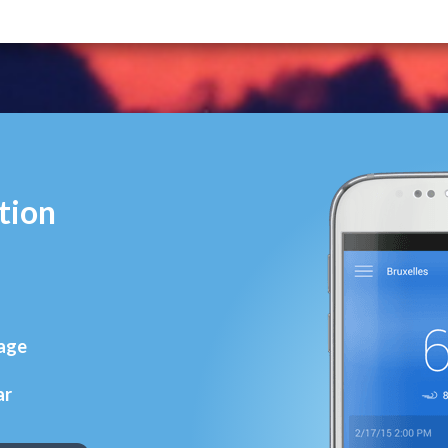
tion
rage
ar