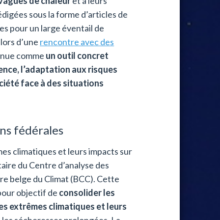
 vagues de chaleur
et à leurs
édigées sous la forme d’articles de
es pour un large éventail de
 lors d’une
rencontre avec des
onnue comme
un outil concret
ence, l’adaptation aux risques
ciété face à des situations
ons fédérales
mes climatiques et leurs impacts sur
taire du Centre d’analyse des
re belge du Climat (BCC). Cette
pour objectif de
consolider les
es extrêmes climatiques et leurs
u les sécheresses prolongées. La