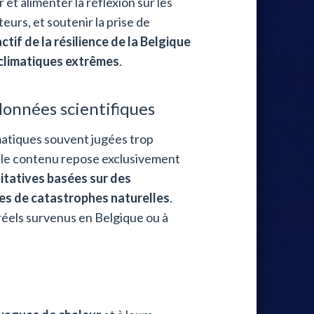
r et alimenter la réflexion sur les
teurs, et soutenir la prise de
tif de la résilience de la Belgique
climatiques extrêmes
.
données scientifiques
matiques souvent jugées trop
f, le contenu repose exclusivement
titatives basées sur des
ues de catastrophes naturelles
.
éels survenus en Belgique ou à