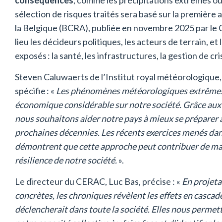
sélection de risques traités sera basé sur la première 
la Belgique (BCRA), publiée en novembre 2025 par le 
lieu les décideurs politiques, les acteurs de terrain, e
exposés : la santé, les infrastructures, la gestion de cri
Steven Caluwaerts de l’Institut royal météorologique, à
spécifie : «
Les phénomènes météorologiques extrêmes
économique considérable sur notre société. Grâce aux
nous souhaitons aider notre pays à mieux se prépare
prochaines décennies. Les récents exercices menés dans
démontrent que cette approche peut contribuer de mani
résilience de notre société.
».
Le directeur du CERAC, Luc Bas, précise : «
En projeta
concrètes, les chroniques révèlent les effets en casc
déclencherait dans toute la société. Elles nous permet