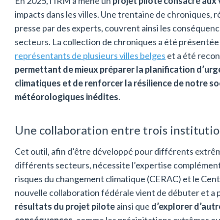
En 2025, l'IRM a mené un
projet pilote consacré aux
impacts dans les villes. Une trentaine de chroniques, r
presse par des experts, couvrent ainsi les conséquenc
secteurs. La collection de chroniques a été présentée
représentants de plusieurs villes belges
et a été rec
permettant de mieux préparer la planification d’urg
climatiques et de renforcer la résilience de notre so
météorologiques inédites
.
Une collaboration entre trois instituti
Cet outil, afin d’être développé pour différents extrê
différents secteurs, nécessite l’expertise complémen
risques du changement climatique (CERAC) et le Cent
nouvelle collaboration fédérale vient de débuter et a 
résultats du projet pilote
ainsi que
d’explorer d’autr
conséquences
, comme les précipitations extrêmes o