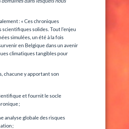
 les domaines dans lesquels nous
alement : « Ces chroniques
s scientifiques solides. Tout l'enjeu
nées simulées, un été à la fois
 survenir en Belgique dans un avenir
sques climatiques tangibles pour
ns, chacune y apportant son
ientifique et fournit le socle
hronique ;
e analyse globale des risques
nation ;