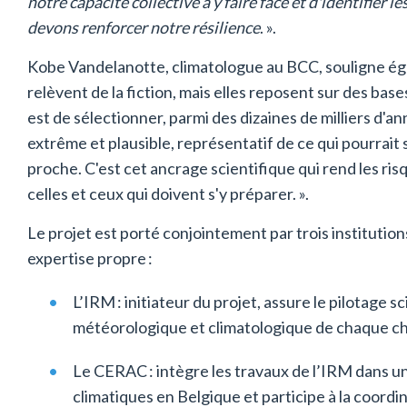
notre capacité collective à y faire face et d'identifier
devons renforcer notre résilience
. ».
Kobe Vandelanotte, climatologue au BCC, souligne ég
relèvent de la fiction, mais elles reposent sur des base
est de sélectionner, parmi des dizaines de milliers d'an
extrême et plausible, représentatif de ce qui pourrait
proche. C'est cet ancrage scientifique qui rend les ri
celles et ceux qui doivent s'y préparer. ».
Le projet est porté conjointement par trois institutio
expertise propre :
L’IRM : initiateur du projet, assure le pilotage sc
météorologique et climatologique de chaque c
Le CERAC : intègre les travaux de l’IRM dans un
climatiques en Belgique et participe à la coordi