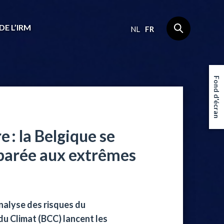
DE L’IRM
NL
FR
Fond d'écran
 : la Belgique se
éparée aux extrêmes
analyse des risques du
du Climat (
BCC
) lancent les