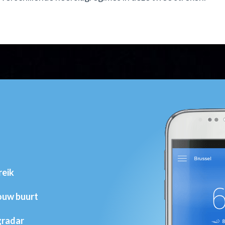
reik
jouw buurt
gradar