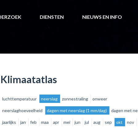
DERZOEK
DIENSTEN
NIEUWS EN INFO
Klimaatatlas
luchttemperatuur
neerslag
zonnestraling
onweer
neerslaghoeveelheid
dagen met neerslag (1 mm/dag)
dagen met ne
jaarlijks
jan
feb
maa
apr
mei
jun
jul
aug
sep
okt
nov