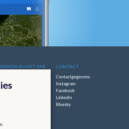
WERKEN BIJ HET KMI
CONTACT
Vacatures
Contactgegevens
ies
Stages
Instagram
Facebook
LinkedIn
Bluesky
en