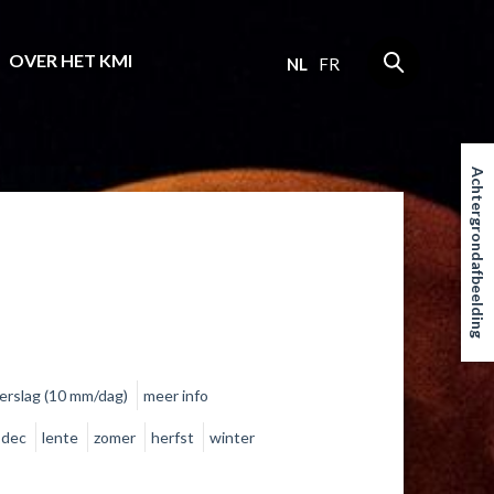
OVER HET KMI
NL
FR
Achtergrondafbeelding
erslag (10 mm/dag)
meer info
dec
lente
zomer
herfst
winter