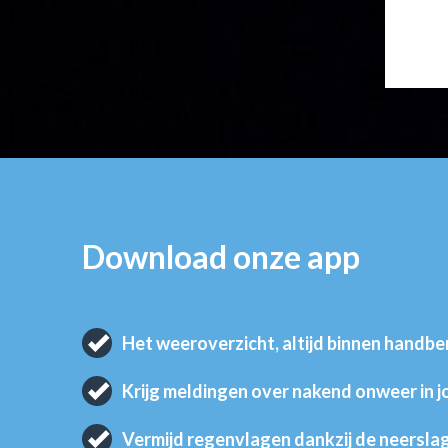
Download onze app
Het weeroverzicht, altijd binnen handbe
Krijg meldingen over nakend onweer in 
Vermijd regenvlagen dankzij de neersla