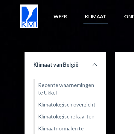
WEER
KLIMAAT
ON
Klimaat van België
Recente waarnemingen
te Ukkel
Klimatologisch overzicht
Klimatologische kaarten
Klimaatnormalen te