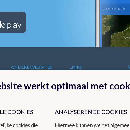
ANDERE WEBSITES
LINKS
VAN HET KMI
t
Europese
bsite werkt optimaal met cook
KMI in Dourbes
meteorologische
Radar
diensten
Ozon
Internationale
Remote Sensing
organisaties
Climate Dynamics
LE COOKIES
ANALYSERENDE COOKIES
Nationale organisaties
Hydroland
Federale
elijke cookies die
Hiermee kunnen we het algeme
Wetenschappelijke