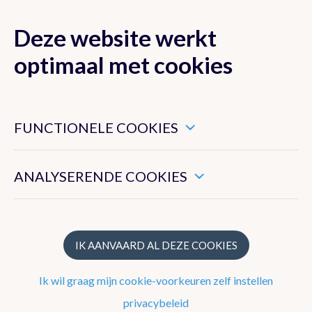
Deze website werkt
MENU
optimaal met cookies
Dit zijn noodzakelijke cookies die ervoor zorgen dat deze
website goed functioneert.
FUNCTIONELE COOKIES
Klimaat van België
Hiermee kunnen we het algemeen gebruik van deze website
meten.
ANALYSERENDE COOKIES
Recente waarnemingen te Ukkel
Klimatologisch overzicht
Klimatologische kaarten
IK AANVAARD AL DEZE COOKIES
Klimaatnormalen te Ukkel
Ik wil graag mijn cookie-voorkeuren zelf instellen
Klimaatatlas
privacybeleid
Klimaat in uw gemeente