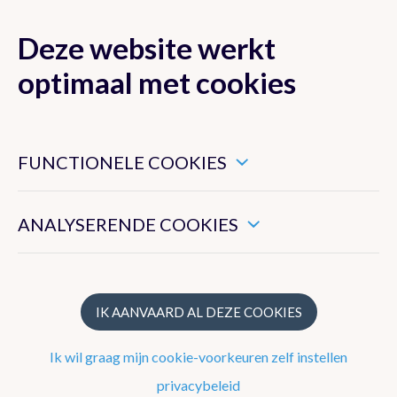
Deze website werkt
MENU
optimaal met cookies
Dit zijn noodzakelijke cookies die ervoor zorgen dat deze
website goed functioneert.
FUNCTIONELE COOKIES
Klimaat van België
Hiermee kunnen we het algemeen gebruik van deze website
meten.
Klimaatverandering in België
ANALYSERENDE COOKIES
Verhalen over Toekomstig Weer
Klimaattrends in Ukkel
IK AANVAARD AL DEZE COOKIES
Klimaatstreepjes voor Ukkel
Ik wil graag mijn cookie-voorkeuren zelf instellen
Klimaattrends in België
privacybeleid